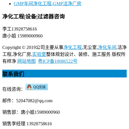
GMP车间净化工程-GMP洁净厂房
净化工程|设备|过滤器咨询
李工13928758616
唐小姐 15989000960
Copyright © 2019公司主要从事
净化工程
,无尘室,
净化车间
,洁净
工程,净化厂房,
实验室
整体规划设计、装修、施工服务 版权所
有梓净
网站地图
粤ICP备10086522号
联系我们
在线咨询：
邮件：52047082@qq.com
销售部：唐小姐15989000960
销售李经理 13928758616