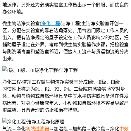
地运作，另外还为必须实验室工作员出示一个舒服、而优良的
办公环境。
微生物洁净实验室(
净化工程
/洁净工程)主洁净实验室开创一
区，分配在实验室的靠右边角落处。用气密门限定工作人员的
出入，把有洁净规定的屋子设定在工作人员影响少的地区，把
輔助屋子设定在外界。考虑到微生物实验操作步骤，把检验室
与刷洗消毒室和塑造室邻近，便捷人工流产与货运物流的分离
出来。
净化工程/洁净工程微生物洁净实验室分成I级、II级、III级，
习惯性上称之为P1、P2、P3、P4。二级院内感染实验室对身
体、动物与植物或自然环境具备中等水平伤害或具备潜在性发
病因素，对身心健康成年人、小动物和自然环境不容易导致严
重威胁，具备合理的防止和治疗措施。
净化原理:
气流→净化
初效过滤器
→加湿段→加热段→表冷段→净化
中效