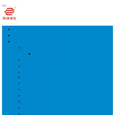
首页
净化工程
空气净化设备
手术室层流送风天花
风淋室
货淋室
洁净棚
高效送风口
FFU
传递窗
超洁净工作台
洁净层流罩
洁净采样车
空气过滤箱
新风柜/新风增压箱