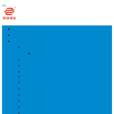
首页
净化工程
空气净化设备
手术室层流送风天花
风淋室
货淋室
洁净棚
高效送风口
FFU
传递窗
超洁净工作台
洁净层流罩
洁净采样车
空气过滤箱
新风柜/新风增压箱