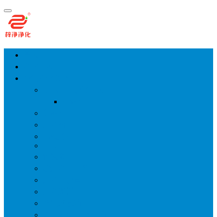
首页
净化工程
空气净化设备
手术室层流送风天花
风淋室
货淋室
洁净棚
高效送风口
FFU
传递窗
超洁净工作台
洁净层流罩
洁净采样车
空气过滤箱
新风柜/新风增压箱