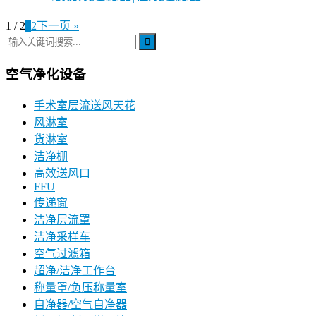
1 / 2
1
2
下一页 »
空气净化设备
手术室层流送风天花
风淋室
货淋室
洁净棚
高效送风口
FFU
传递窗
洁净层流罩
洁净采样车
空气过滤箱
超净/洁净工作台
称量罩/负压称量室
自净器/空气自净器