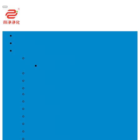
首页
净化工程
空气净化设备
手术室层流送风天花
风淋室
货淋室
洁净棚
高效送风口
FFU
传递窗
超洁净工作台
洁净层流罩
洁净采样车
空气过滤箱
新风柜/新风增压箱