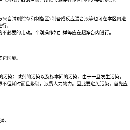
生气溶胶所致的污染，所以应避免在本区内不必要的走动。
液(来自试剂贮存和制备区) 制备成反应混合液等也可在本区内进
进行。
的不必要的走动。个别操作如加样等应在超净台内进行。
其它区域。
A的污染；试剂的污染以及标本间的污染。由于一旦发生污染，
源不但耗时而且繁琐，浪费人力物力。因此要避免污染，首先应
混淆。