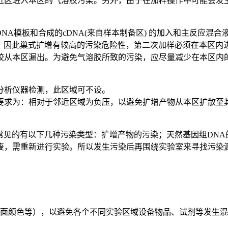
近区进入本区的气溶胶污染。另外，由于在加样操作中可能会发
NA模板和合成的cDNA(来自样本制备区) 的加入和主反应混合
，因此巢式扩增有较高的污染危险性，第二次加样必须在本区内
胶从本区漏出。为避免气溶胶所致的污染，应尽量减少在本区内
分析仪器检测，此区域可不设。
要求为：相对于邻近区域为负压，以避免扩增产物从本区扩散至
常见的有以下几种污染类型：扩增产物的污染；天然基因组DN
废，需重新进行实验。所以发生污染后再围绕实验室来寻找污染
地面颜色等），以避免各个不同实验区域设备物品、试剂等发生