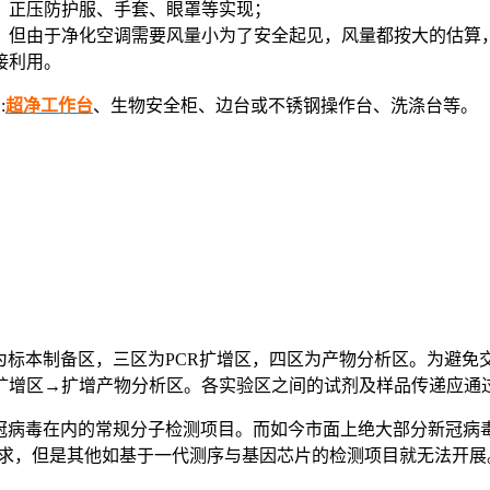
、正压防护服、手套、眼罩等实现；
。但由于净化空调需要风量小为了安全起见，风量都按大的估算
接利用。
:
超净工作台
、生物安全柜、边台或不锈钢操作台、洗涤台等。
为标本制备区，三区为PCR扩增区，四区为产物分析区。为避
扩增区→扩增产物分析区。各实验区之间的试剂及样品传递应通
新冠病毒在内的常规分子检测项目。而如今市面上绝大部分新冠病
足要求，但是其他如基于一代测序与基因芯片的检测项目就无法开展