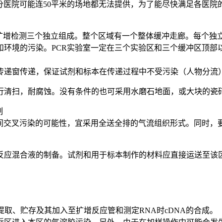
分医院可能连50平米的场地都无法提供，为了能尽快满足各医院
R扩增检测三个独立组成。整个区域有一个整体缓冲走廊。每个独
和环境的污染。PCR实验室一定在三个实验区和三个缓冲区顶部
传递窗传递，保证试剂和标本在传递过程中不受污染（人物分流
行清扫，耐腐蚀。没有条件的也可采用水磨石地面，或大块的瓷砖
制
域间交叉污染的可能性，宜采用全送全排的气流组织形式。同时，
反应混合液的制备。试剂和用于标本制作的材料应直接运送至该
提取、贮存及其加入至扩增反应管和测定RNA时cDNA的合成。