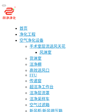
首页
净化工程
空气净化设备
手术室层流送风天花
风淋室
货淋室
洁净棚
高效送风口
FFU
传递窗
超洁净工作台
洁净层流罩
洁净采样车
空气过滤箱
新风柜/新风增压箱