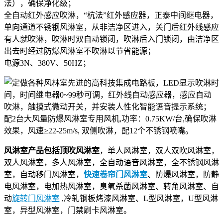
法），确保净化级；
全自动红外感应吹淋，“杭法”红外感应器，正泰中间继电器，
单向通道不锈钢风淋室，从非洁净区进入，关门后红外线感应
有人就吹淋，吹淋时双自动锁闭，吹淋后入门锁闭，由洁净区
出去时经过防爆风淋室不吹淋以节省能源；
电源3N、380V、50HZ；
先进的高科技集成电路板，LED显示吹淋时
间，时间继电器0~99秒可调，红外线自动感应器，感应自动
吹淋，触摸式微动开关，并安装人性化智能语音提示系统；
配2台大风量防爆风淋室专用风机,功率：0.75KW/台,确保吹淋
效果，风速≥22-25m/s, 双侧吹淋，配12个不锈钢喷嘴。
风淋室产品包括顶吹风淋室
，单人风淋室，双人双吹风淋室，
双人风淋室，多人风淋室，全自动语音风淋室，全不锈钢风淋
室，自动移门风淋室，
快速卷帘门风淋室
、防爆风淋室，防静
电风淋室，电加热风淋室，臭氧杀菌风淋室、转角风淋室、自
动
旋转门风淋室
,冷轧钢板烤漆风淋室、L型风淋室，U型风淋
室，异型风淋室，门禁刷卡风淋室。