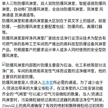
单人三吹防爆风淋室，双人双吹防爆风淋室，智能语音防爆风
淋室，自动移门防爆风淋室，全自动防爆风淋室，货淋室 风
淋通道 货淋通道等。
防爆风淋室和普通风淋室最大区别在于其文字上的描述，就是
防爆，一般防爆风淋室主要配置包括：防爆风机，离爆灯器
等。
防爆风淋室是梓净风淋室厂家结合洁净行业顶尖技术为配合有
可燃气体的各种工艺车间而产推出的高科技型防爆设备风淋室
产品，可根据客户的要求设计单人或多人同时使用的安全型防
爆风淋室。
防爆主要是为石油、化工系统等部分洁
净厂房、车间的易燃易挥发性气体而设置的洁净缓冲室，他的
主要目的就是防爆。
防爆风淋室是人/货进入
洁净室
所必需的通道，为了减少由于
人/货进出带来的大量尘埃粒子，在洁净室的入口处安装功能
齐全的“气闸室”可以减少空气污染微粒的数量，当人/货通过
风淋室时，污染微粒被经过高效过滤器的高度洁净空气射掉，
25m/s以上的高风速确保了有效的喷射和飘移微粒经过初效和