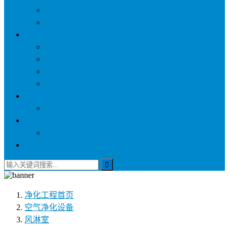
称量罩/负压称量室
自净器/空气自净器
空气过滤器
初效空气过滤器
中效空气过滤器
高效空气过滤器
耐高温过滤器
环保净化设备
活性炭吸附箱
医疗供应设备
电动密封下送回收车
联系我们
净化工程
首页
空气净化设备
风淋室