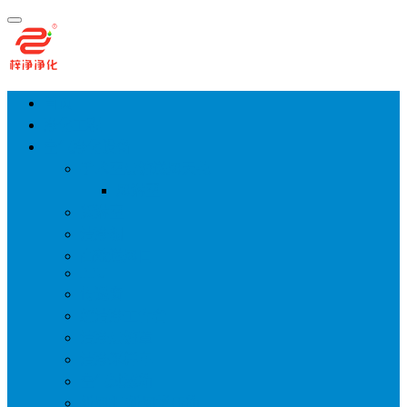
首页
净化工程
空气净化设备
手术室层流送风天花
风淋室
货淋室
洁净棚
高效送风口
FFU
传递窗
超洁净工作台
洁净层流罩
洁净采样车
空气过滤箱
新风柜/新风增压箱