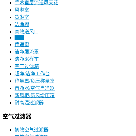
手术室层流送风天花
风淋室
货淋室
洁净棚
高效送风口
FFU
传递窗
洁净层流罩
洁净采样车
空气过滤箱
超净/洁净工作台
称量罩/负压称量室
自净器/空气自净器
新风柜/新风增压箱
耐高温过滤器
空气过滤器
初效空气过滤器