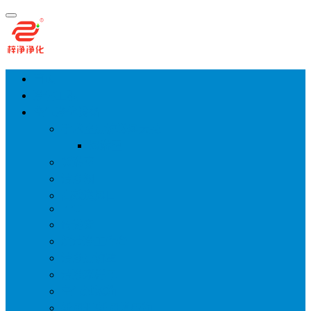
首页
净化工程
空气净化设备
手术室层流送风天花
风淋室
货淋室
洁净棚
高效送风口
FFU
传递窗
超洁净工作台
洁净层流罩
洁净采样车
空气过滤箱
新风柜/新风增压箱