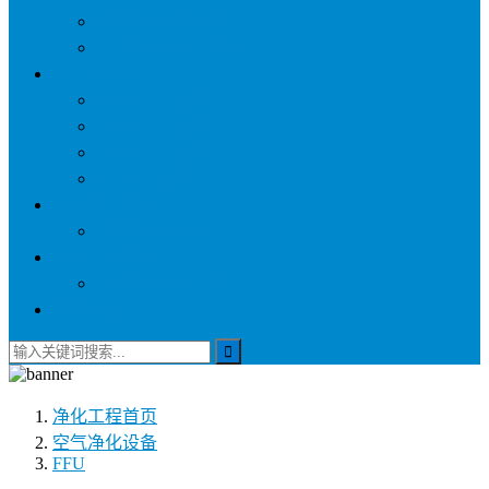
称量罩/负压称量室
自净器/空气自净器
空气过滤器
初效空气过滤器
中效空气过滤器
高效空气过滤器
耐高温过滤器
环保净化设备
活性炭吸附箱
医疗供应设备
电动密封下送回收车
联系我们
净化工程
首页
空气净化设备
FFU