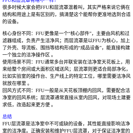
FFU和层流罩有啥不一样？
很多时候大家会把FFU和层流罩混着叫，其实严格来说它俩在
结构和用途上是有区别的，搞清楚这个能帮你更准地选到合适
的设备。
核心身份不同‌：FFU更像是一个“核心部件”，主要由风机和过
滤器组成，负责产生洁净风；而层流罩是以FFU为核心，加上
了外壳、导流板、围挡等结构形成的“成品设备”，能直接构建
一个独立的洁净操作区 。
‌使用场景不同‌：FFU通常多台并联安装在洁净室天花板上，用
来给整个房间或大面积区域送风；层流罩则更适合局部净化，
比如实验室的操作台、生产线上的特定工位，哪里需要洁净风
就放在哪里 。
‌回风方式不同‌：FFU一般是从天花板顶棚内回风，需要配合洁
净室的回风系统；层流罩通常直接从室内回风，对现场土建要
求低，改造起来更方便 。‌‌‌
总结
FFU层流罩是洁净室中不可或缺的设备，其性能直接影响洁净
室的洁净度。正确安装和维护FFU层流罩，对于保证洁净室的