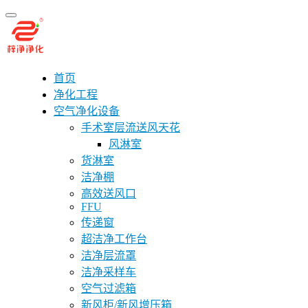
首页
净化工程
空气净化设备
手术室层流送风天花
风淋室
货淋室
洁净棚
高效送风口
FFU
传递窗
超洁净工作台
洁净层流罩
洁净采样车
空气过滤箱
新风柜/新风增压箱