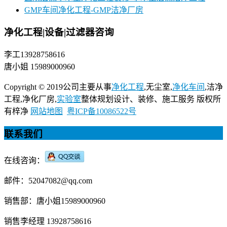
GMP车间净化工程-GMP洁净厂房
净化工程|设备|过滤器咨询
李工13928758616
唐小姐 15989000960
Copyright © 2019公司主要从事
净化工程
,无尘室,
净化车间
,洁净
工程,净化厂房,
实验室
整体规划设计、装修、施工服务 版权所
有梓净
网站地图
粤ICP备10086522号
联系我们
在线咨询：
邮件：52047082@qq.com
销售部：唐小姐15989000960
销售李经理 13928758616