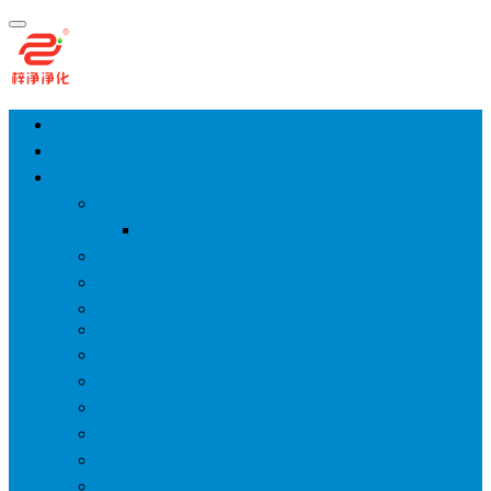
首页
净化工程
空气净化设备
手术室层流送风天花
风淋室
货淋室
洁净棚
高效送风口
FFU
传递窗
超洁净工作台
洁净层流罩
洁净采样车
空气过滤箱
新风柜/新风增压箱