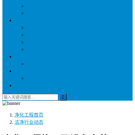
称量罩/负压称量室
自净器/空气自净器
空气过滤器
初效空气过滤器
中效空气过滤器
高效空气过滤器
耐高温过滤器
环保净化设备
活性炭吸附箱
医疗供应设备
电动密封下送回收车
联系我们
净化工程
首页
洁净行业动态