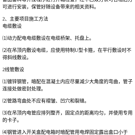
可进行安装，保管好随设备带来的相关资料。
2、主要项目施工方法
电缆敷设
⑴动力配电电缆敷设在电缆桥架、托盘上。
⑵在吊顶内敷设电缆，应使用特制U型卡箍，在平行敷设时不
得斜线敷设。
2线管敷设
⑴镀锌钢管，暗配在混凝土内应尽量减少大角度的弯曲，管子
连接处做密封处理。
⑵管路弯曲处不应有褶皱、凹穴和裂缝。
⑶在吊顶内电管应排列整齐，固定点的距离均匀，并使用专用
的卡子。
⑷钢管进入开关盒配电箱时暗配管用电焊固定露出盒口小于