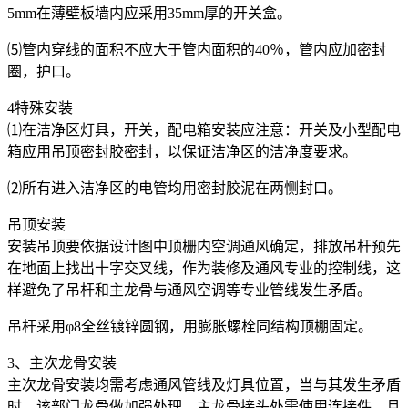
5mm在薄壁板墙内应采用35mm厚的开关盒。
⑸管内穿线的面积不应大于管内面积的40％，管内应加密封
圈，护口。
4特殊安装
⑴在洁净区灯具，开关，配电箱安装应注意：开关及小型配电
箱应用吊顶密封胶密封，以保证洁净区的洁净度要求。
⑵所有进入洁净区的电管均用密封胶泥在两恻封口。
吊顶安装
安装吊顶要依据设计图中顶栅内空调通风确定，排放吊杆预先
在地面上找出十字交叉线，作为装修及通风专业的控制线，这
样避免了吊杆和主龙骨与通风空调等专业管线发生矛盾。
吊杆采用φ8全丝镀锌圆钢，用膨胀螺栓同结构顶棚固定。
3、主次龙骨安装
主次龙骨安装均需考虑通风管线及灯具位置，当与其发生矛盾
时，该部门龙骨做加强处理。主龙骨接头处需使用连接件，且