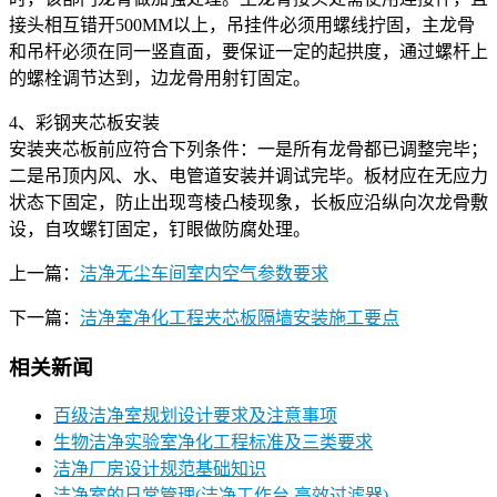
接头相互错开500MM以上，吊挂件必须用螺线拧固，主龙骨
和吊杆必须在同一竖直面，要保证一定的起拱度，通过螺杆上
的螺栓调节达到，边龙骨用射钉固定。
4、彩钢夹芯板安装
安装夹芯板前应符合下列条件：一是所有龙骨都已调整完毕；
二是吊顶内风、水、电管道安装并调试完毕。板材应在无应力
状态下固定，防止出现弯棱凸棱现象，长板应沿纵向次龙骨敷
设，自攻螺钉固定，钉眼做防腐处理。
上一篇：
洁净无尘车间室内空气参数要求
下一篇：
洁净室净化工程夹芯板隔墙安装施工要点
相关新闻
百级洁净室规划设计要求及注意事项
生物洁净实验室净化工程标准及三类要求
洁净厂房设计规范基础知识
洁净室的日常管理(洁净工作台,高效过滤器)