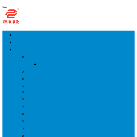
首页
净化工程
空气净化设备
手术室层流送风天花
风淋室
货淋室
洁净棚
高效送风口
FFU
传递窗
超洁净工作台
洁净层流罩
洁净采样车
空气过滤箱
新风柜/新风增压箱