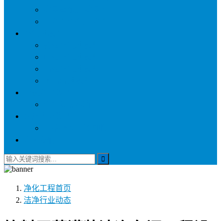
称量罩/负压称量室
自净器/空气自净器
空气过滤器
初效空气过滤器
中效空气过滤器
高效空气过滤器
耐高温过滤器
环保净化设备
活性炭吸附箱
医疗供应设备
电动密封下送回收车
联系我们
净化工程
首页
洁净行业动态