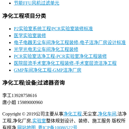
节能FFU风机过滤单元
净化工程项目分类
P2实验室系统工程|PCR实验室装修标准
医学实验室装修
电子电器无尘车间净化工程装修-电子洁净厂房设计标准
光学光电无尘车间净化工程装修
PCR实验室洁净工程-PCR实验室净化工程装修
医院层流手术室净化工程装修-手术室层流洁净工程
GMP车间净化工程-GMP洁净厂房
净化工程|设备|过滤器咨询
李工13928758616
唐小姐 15989000960
Copyright © 2019公司主要从事
净化工程
,无尘室,
净化车间
,洁净
工程,净化厂房,
实验室
整体规划设计、装修、施工服务 版权所
有梓净
网站地图
粤ICP备10086522号