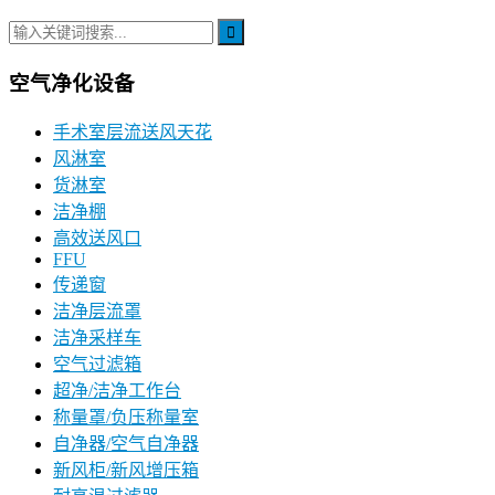
空气净化设备
手术室层流送风天花
风淋室
货淋室
洁净棚
高效送风口
FFU
传递窗
洁净层流罩
洁净采样车
空气过滤箱
超净/洁净工作台
称量罩/负压称量室
自净器/空气自净器
新风柜/新风增压箱