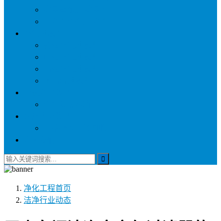
称量罩/负压称量室
自净器/空气自净器
空气过滤器
初效空气过滤器
中效空气过滤器
高效空气过滤器
耐高温过滤器
环保净化设备
活性炭吸附箱
医疗供应设备
电动密封下送回收车
联系我们
净化工程
首页
洁净行业动态