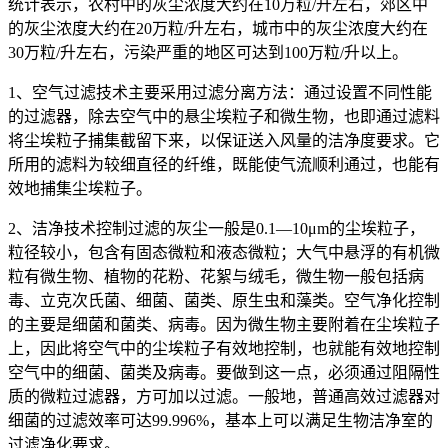
统计表示，农村中的灰尘浓度大约在10万粒/升左右，郊区中
的灰尘浓度大约在20万粒/升左右，城市中的灰尘浓度大约在
30万粒/升左右，污染严重的地区可达到100万粒/升以上。
1、空气过滤技术主要采用过滤分离方法：通过设置不同性能
的过滤器，除去空气中的悬尘埃粒子和微生物，也即通过滤料
将尘埃粒子捕集截留下来，以保证送入风量的洁净度要求。它
所用的滤料为较细直径的纤维，既能使气流顺利通过，也能有
效地捕集尘埃粒子。
2、洁净技术控制过滤的灰尘一般是0.1—10μm的尘埃粒子，
粒径较小，包含有固态微粒和液态微粒；大气中悬浮的有机微
粒有微生物、植物的花粉、花絮与绒毛，微生物一般包括病
毒、立克次氏菌、细菌、菌类、原生虫和藻类。空气净化控制
的主要是细菌和菌类、病毒。因为微生物主要附着在尘埃粒子
上，因此将空气中的尘埃粒子有效地控制，也就能有效地控制
空气中的细菌、菌类及病毒。要做到这一点，必须通过阻隔性
质的微粒过滤器，方可加以过滤。一般地，普通高效过滤器对
细菌的过滤效率可达99.996%，基本上可以满足生物洁净室的
过滤净化要求。