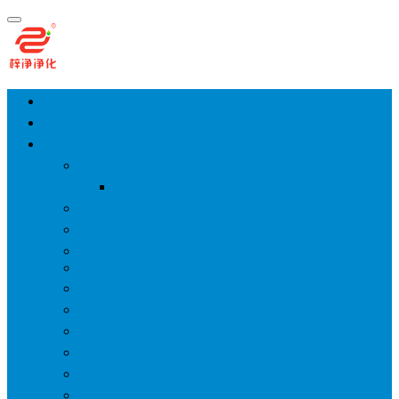
首页
净化工程
空气净化设备
手术室层流送风天花
风淋室
货淋室
洁净棚
高效送风口
FFU
传递窗
超洁净工作台
洁净层流罩
洁净采样车
空气过滤箱
新风柜/新风增压箱