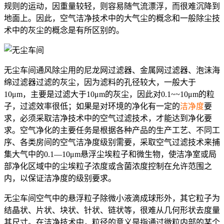
规则的运动，因重量较轻，则容易随气流漂浮，而很难沉降到
地面上。因此，空气洁净技术中的大气尘的概念和一般除尘技
术中的灰尘的概念是有所区别的。
无尘车间通风除尘用的尼龙网过滤器、金属网过滤器、泡沫海
绵过滤器过滤的灰尘，因为滤料的孔径较大，一般大于
10μm，主要是过滤大于10μm的灰尘，因此对0.1~~10μm的粒
子，过滤效率很低；如果是对环境的净化有一定的
洁净度
要
求，必须采取洁净技术中的空气过滤技术，才能达到净化要
求。空气净化的主要任务是根据各种产品的生产工艺、不同工
序、各类房间的空气洁净度级别需要，采取空气过滤技术来捕
集大气中的0.1—10μm悬浮尘埃粒子和微生物，使洁净室或局
部净化区域中的尘埃粒子浓度或含菌浓度控制在允许范围之
内，以保证洁净度的级别要求。
无尘车间空气中的悬浮粒子除微小液滴成球形外，其它粒子为
结晶状、片状、块状、针状、链状等，很难从几何形状去度量
其尺寸。在洁净技术中，粒径的意义是指通过微粒内部的某个