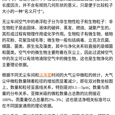
长度因次，并不含有规则几何形状的意义，只是便于比较粒子
大小的一种“名义尺寸”。
无尘车间空气中的悬浮粒子分为非生物性粒子和生物粒子：非
生物粒子是由固体、液体的破碎、蒸发、燃烧、凝聚产生的，
其形成过程有物理作用或化学作用。生物粒子有微生物、植物
的花粉、花絮及绒毛等；微生物一般包括病毒、立克次氏菌、
细菌、菌类、原生虫及藻类，其中与净化关系较直接的是细菌
和菌类。空气中的微生物主要附着在灰尘上，因此过滤掉空气
中的灰尘可以有效地清除空气中的微生物，这也是生物净化的
主要理论依据。
根据不同无尘车间和
洁净室
时间的大气尘中微粒的统计，大气
尘中微粒数量随着粒径的增加而显著减少，即在双对数坐标图
上，数量和粒径呈直线关系，特别是对0.1—5μm；数量与质
量的分布关系，亚微米级的微粒数量占总数的比例接近
100%，而重量仅占总量的2%–3%；这也是洁净相关标准可以
在不同国家通用的理论依据。