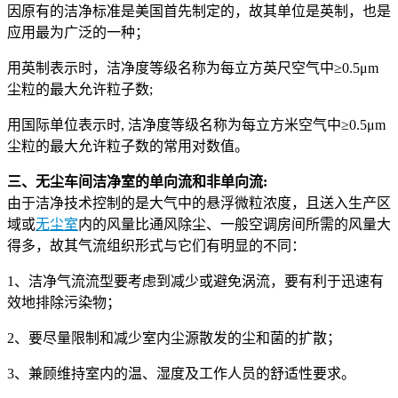
因原有的洁净标准是美国首先制定的，故其单位是英制，也是
应用最为广泛的一种；
用英制表示时，洁净度等级名称为每立方英尺空气中≥0.5μm
尘粒的最大允许粒子数;
用国际单位表示时, 洁净度等级名称为每立方米空气中≥0.5μm
尘粒的最大允许粒子数的常用对数值。
三、无尘车间洁净室的单向流和非单向流:
由于洁净技术控制的是大气中的悬浮微粒浓度，且送入生产区
域或
无尘室
内的风量比通风除尘、一般空调房间所需的风量大
得多，故其气流组织形式与它们有明显的不同：
1、洁净气流流型要考虑到减少或避免涡流，要有利于迅速有
效地排除污染物；
2、要尽量限制和减少室内尘源散发的尘和菌的扩散；
3、兼顾维持室内的温、湿度及工作人员的舒适性要求。