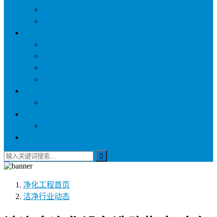
称量罩/负压称量室
自净器/空气自净器
空气过滤器
初效空气过滤器
中效空气过滤器
高效空气过滤器
耐高温过滤器
环保净化设备
活性炭吸附箱
医疗供应设备
电动密封下送回收车
联系我们
净化工程
首页
洁净行业动态