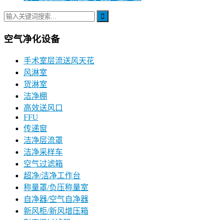
空气净化设备
手术室层流送风天花
风淋室
货淋室
洁净棚
高效送风口
FFU
传递窗
洁净层流罩
洁净采样车
空气过滤箱
超净/洁净工作台
称量罩/负压称量室
自净器/空气自净器
新风柜/新风增压箱