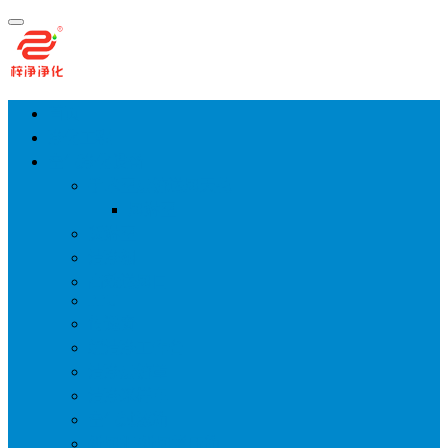
首页
净化工程
空气净化设备
手术室层流送风天花
风淋室
货淋室
洁净棚
高效送风口
FFU
传递窗
超洁净工作台
洁净层流罩
洁净采样车
空气过滤箱
新风柜/新风增压箱