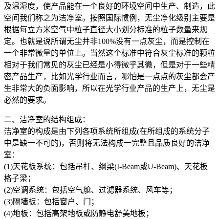
及温湿度，使产品能在一个良好的环境空间中生产、制造，此
空间我们称之为洁净室。按照国际惯例，无尘净化级别主要是
根据每立方米空气中粒子直径大小划分标准的粒子数量来规
定。也就是说所谓无尘并非100%没有一点灰尘，而是控制在
一个非常微量的单位上。当然这个标准中符合灰尘标准的颗粒
相对于我们常见的灰尘已经是小得微乎其微，但是对于一些精
密产品生产，比如光学行业而言，哪怕是一点点的灰尘都会产
生非常大的负面影响，所以在光学行业产品的生产上，无尘是
必然的要求。
二、洁净室的结构组成：
洁净室的构成是由下列各项系统所组成(在所组成的系统分子
中是缺一不可的)，否则将无法构成一完整且品质良好的洁净
室：
(1)天花板系统：包括吊杆、纲梁(I-Beam或U-Beam)、天花板
格子梁；
(2)空调系统：包括空气舱、过滤器系统、风车等；
(3)隔墙板：包括窗户、门；
(4)地板：包括高架地板或防静电舒美地板；