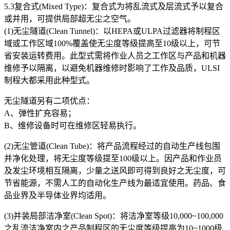
5.3复合式(Mixed Type)：复合式为将乱流式及层流式予以复合
或并用，可提供局部超无尘之空气。
(1)无尘隧道(Clean Tunnel)：以HEPA或ULPA过滤器将制程区
域或工作区域100%覆盖使无尘度等级提高至10级以上，可节
省安装运转费用。此型式需将作业人员之工作区与产品和机器
维修予以隔离，以避免机器维修时影响了工作及品质，ULSI
制程大都采用此种型式。
无尘隧道另有二项优点：
A、弹性扩充容易；
B、维修设备时可在维修区轻易执行。
(2)无尘管道(Clean Tube)：将产品流程经过的自动生产线包围
并净化处理，将无尘度等级提至100级以上。因产品和作业员
及发尘环境相互隔离，少量之送风即可得到良好之无尘度，可
节省能源，不需人工的自动化生产线为最适宜使用。药品、食
品业界及半导体业界均适用。
(3)并装局部洁净室(Clean Spot)：将洁净室等级10,000~100,000
之乱流洁净室内之产品制程区的无尘度等级提高为10~1000级