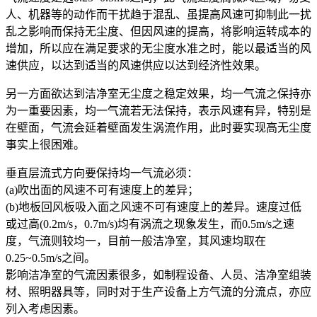
人、机器等的动作而干扰趋于混乱、虽提高风速可抑制此一扰
乱之影响而保持无尘度、但因风速的提高，将影响运转成本的
增加，所以应在满足要求的无尘度水准之时，能以最适当的风
速供应，以达到适当的风速供应以达到经济性效果。
另一方面欲达到洁净室无尘度之稳定效果，均一气流之保持亦
为一重要因素，均一气流若无法保持，表示风速有异，特别是
在壁面，气流会延着壁面发生涡流作用，此时要实现高无尘度
事实上很困难。
垂直层流式方向要保持均一气流必须：
(a)吹出面的风速不可有速度上的差异；
(b)地板回风板吸入面之风速不可有速度上的差异。速度过低
或过高(0.2m/s，0.7m/s)均有涡流之现象发生，而0.5m/s之速
度，气流则较均一，目前一般洁净室，其风速均取在
0.25~0.5m/s之间。
影响洁净室的气流因素很多，如制程设备、人员、洁净室组装
材、照明器具等，同时对于生产设备上方气流的分流点，亦应
列入考虑因素。