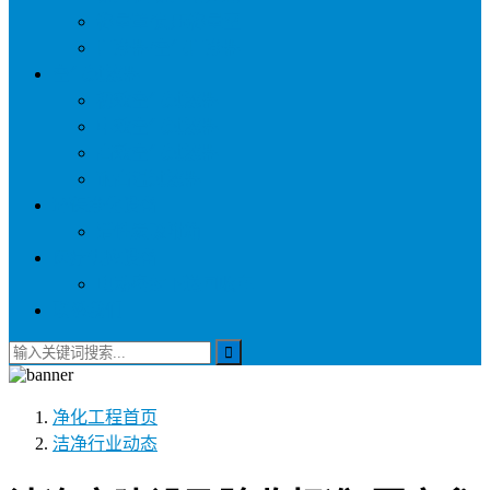
称量罩/负压称量室
自净器/空气自净器
空气过滤器
初效空气过滤器
中效空气过滤器
高效空气过滤器
耐高温过滤器
环保净化设备
活性炭吸附箱
医疗供应设备
电动密封下送回收车
联系我们
净化工程
首页
洁净行业动态