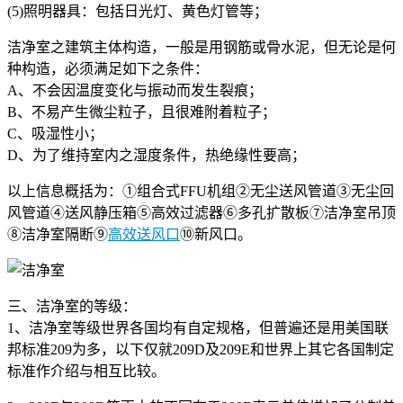
(5)照明器具：包括日光灯、黄色灯管等；
洁净室之建筑主体构造，一般是用钢筋或骨水泥，但无论是何
种构造，必须满足如下之条件：
A、不会因温度变化与振动而发生裂痕；
B、不易产生微尘粒子，且很难附着粒子；
C、吸湿性小；
D、为了维持室内之湿度条件，热绝缘性要高；
以上信息概括为：①组合式FFU机组②无尘送风管道③无尘回
风管道④送风静压箱⑤高效过滤器⑥多孔扩散板⑦洁净室吊顶
⑧洁净室隔断⑨
高效送风口
⑩新风口。
三、洁净室的等级：
1、洁净室等级世界各国均有自定规格，但普遍还是用美国联
邦标准209为多，以下仅就209D及209E和世界上其它各国制定
标准作介绍与相互比较。