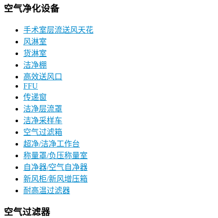
空气净化设备
手术室层流送风天花
风淋室
货淋室
洁净棚
高效送风口
FFU
传递窗
洁净层流罩
洁净采样车
空气过滤箱
超净/洁净工作台
称量罩/负压称量室
自净器/空气自净器
新风柜/新风增压箱
耐高温过滤器
空气过滤器