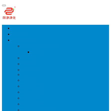
首页
净化工程
空气净化设备
手术室层流送风天花
风淋室
货淋室
洁净棚
高效送风口
FFU
传递窗
超洁净工作台
洁净层流罩
洁净采样车
空气过滤箱
新风柜/新风增压箱