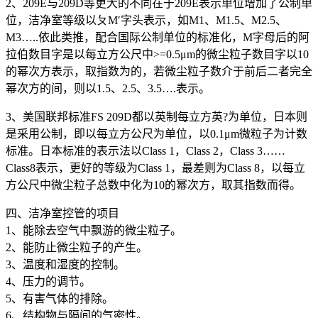
2、209E与209D等更大的不同在于209E表示单位增加了公制单
位，洁净室等级以ㄆM′字头表示，如M1、M1.5、M2.5、
M3…..依此类推，配合国际公制单位的标准化，M字母后的阿
拉伯数目字是以每立方公尺中>=0.5μm的微尘粒子数目字以10
的幂次方表示，取指数为的，若微尘粒子数介于前后二者完全
幂次方的间，则以1.5、2.5、3.5….表示。
3、美国联邦标准FS 209D都以英制每立方英?为单位，日本则
是采用公制，即以每立方公尺为单位，以0.1μm微粒子为计数
标准。日本标准的表示法以Class 1，Class 2，Class 3……
Class8表示，更好的等级为Class 1，最差则为Class 8，以每立
方公尺中微尘粒子总数中化为10的幂次方，取其指数而得。
四、洁净室控管的项目
1、能除去空气中飘游的微尘粒子。
2、能防止微尘粒子的产生。
3、温度和湿度的控制。
4、压力的调节。
5、有害气体的排除。
6、结构物与隔间的气密性。