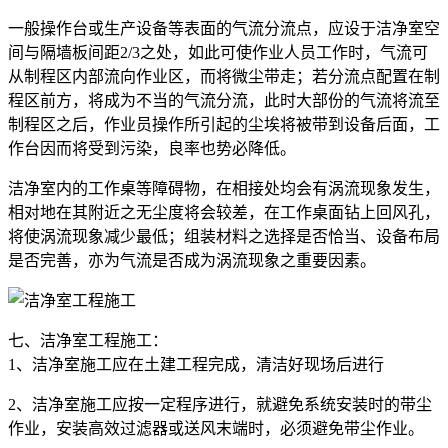
一般操作台或生产设备等表面的气流分流点，应设于洁净室空
间与隔墙板间距2/3之处，如此可使作业人员工作时，气流可
从制程区内部流向作业区，而将微尘带走；若分流点配置在制
程区前方，将成为不当的气流分流，此时大部份的气流将流至
制程区之后，作业员操作所引起的尘埃将被带到设备后面，工
作台因而将受到污染，良率也势必降低。
洁净室内的工作桌等障碍物，在相接处均会有涡流现象发生，
相对地在其附近之无尘度将会较差，在工作桌面钻上回风孔，
将使涡流现象减少最低；组装材料之选择是否恰当、设备布局
是否完善，亦为气流是否成为涡流现象之重要因素。
七、洁净室工程施工：
1、洁净室施工应在土建工程完成，清洁好现场后进行
2、洁净室施工应按一定程序进行，就避免系统安装时的带尘
作业，安装高效过滤器或送风末端时，必须避免带尘作业。