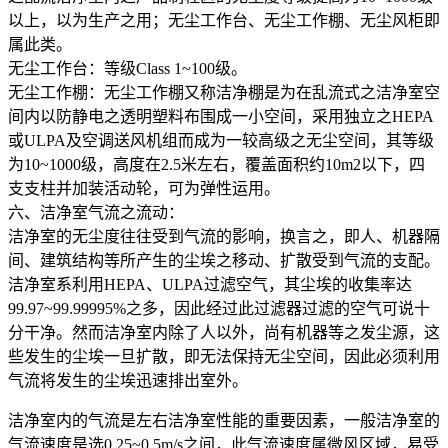
以上，以为生产之用；无尘工作台、无尘工作棚、无尘风柜即
属此类。
无尘工作台：等级Class 1~100级。
无尘工作棚：无尘工作棚又称洁净棚是为在乱流式之洁净室空
间内以防静电之透明塑料布围成一小空间，采用独立之HEPA
或ULPA及空调送风机组而成为一较高级之无尘空间，其等级
为10~1000级，高度在2.5米左右，覆盖面积约10m2以下，四
支支柱并加装活动轮，可为弹性运用。
六、洁净室气流之流动：
洁净室的无尘度往往受到气流的影响，换言之，即人、机器隔
间、建筑结构等所产生的尘埃之移动、扩散受到气流的支配。
洁净室系利用HEPA、ULPA过滤空气，其尘埃的收集率达
99.97~99.99995%之多，因此经过此过滤器过滤的空气可说十
分干净。然而洁净室内除了人以外，尚有机器等之发尘源，这
些发生的尘埃一旦扩散，即无法保持无尘空间，因此必须利用
气流将发生的尘埃迅速排出室外。
洁净室内的气流是左右洁净室性能的重要因素，一般洁净室的
气流速度是选0.25~0.5m/s之间，此气流速度属微风区域，易受