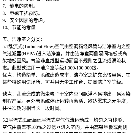
7、静电的防制。
8、电磁干扰预防。
9、安全因素的考虑。
10、节能的考量
五、洁净室之分类：
5.1乱流式(Turbulent Flow)空气由空调箱经风管与洁净室内之空
气过滤器(HEPA)进入洁净室，并由洁净室两侧隔间墙板或高
架地板回风。气流非直线型运动而呈不规则之乱流或涡流状
态。此型式适用于洁净室等级1,000-100,000级。
优点：构造简单、系统建造成本，洁净室之扩充比较容易，在
某些特殊用途场所，可并用无尘工作台，提高洁净室等级。
缺点：乱流造成的微尘粒子于室内空间飘浮不易排出，易污染
制程产品。另外若系统停止运转再激活，欲达需求之无尘度，
往往须耗时相当长一段时间。
5.2层流式(Laminar)层流式空气气流运动成一均匀之直线形，
空气由覆盖率100%之过滤器进入室内，并由高架地板或两侧