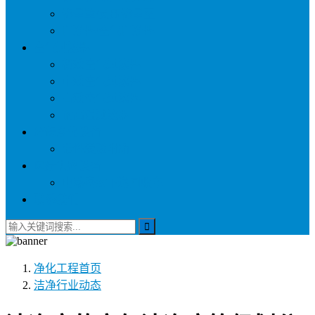
称量罩/负压称量室
自净器/空气自净器
空气过滤器
初效空气过滤器
中效空气过滤器
高效空气过滤器
耐高温过滤器
环保净化设备
活性炭吸附箱
医疗供应设备
电动密封下送回收车
联系我们
净化工程
首页
洁净行业动态