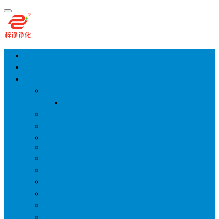
首页
净化工程
空气净化设备
手术室层流送风天花
风淋室
货淋室
洁净棚
高效送风口
FFU
传递窗
超洁净工作台
洁净层流罩
洁净采样车
空气过滤箱
新风柜/新风增压箱