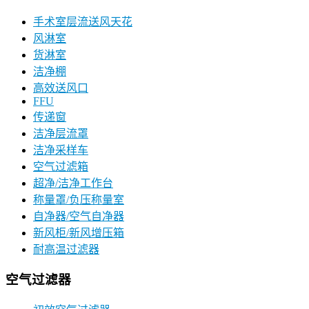
手术室层流送风天花
风淋室
货淋室
洁净棚
高效送风口
FFU
传递窗
洁净层流罩
洁净采样车
空气过滤箱
超净/洁净工作台
称量罩/负压称量室
自净器/空气自净器
新风柜/新风增压箱
耐高温过滤器
空气过滤器