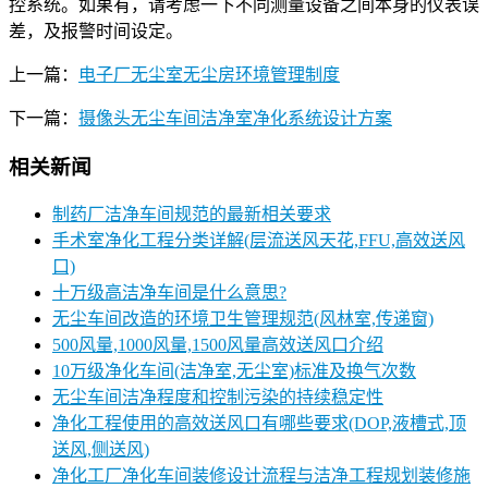
控系统。如果有，请考虑一下不同测量设备之间本身的仪表误
差，及报警时间设定。
上一篇：
电子厂无尘室无尘房环境管理制度
下一篇：
摄像头无尘车间洁净室净化系统设计方案
相关新闻
制药厂洁净车间规范的最新相关要求
手术室净化工程分类详解(层流送风天花,FFU,高效送风
口)
十万级高洁净车间是什么意思?
无尘车间改造的环境卫生管理规范(风林室,传递窗)
500风量,1000风量,1500风量高效送风口介绍
10万级净化车间(洁净室,无尘室)标准及换气次数
无尘车间洁净程度和控制污染的持续稳定性
净化工程使用的高效送风口有哪些要求(DOP,液槽式,顶
送风,侧送风)
净化工厂净化车间装修设计流程与洁净工程规划装修施