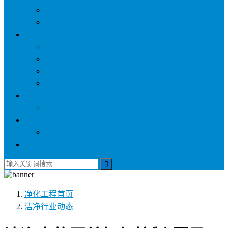
称量罩/负压称量室
自净器/空气自净器
空气过滤器
初效空气过滤器
中效空气过滤器
高效空气过滤器
耐高温过滤器
环保净化设备
活性炭吸附箱
医疗供应设备
电动密封下送回收车
联系我们
净化工程
首页
洁净行业动态