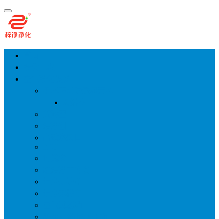
首页
净化工程
空气净化设备
手术室层流送风天花
风淋室
货淋室
洁净棚
高效送风口
FFU
传递窗
超洁净工作台
洁净层流罩
洁净采样车
空气过滤箱
新风柜/新风增压箱