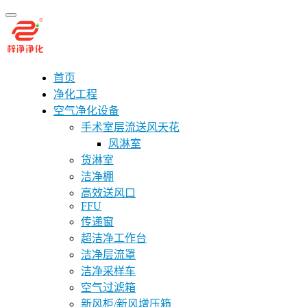
首页
净化工程
空气净化设备
手术室层流送风天花
风淋室
货淋室
洁净棚
高效送风口
FFU
传递窗
超洁净工作台
洁净层流罩
洁净采样车
空气过滤箱
新风柜/新风增压箱