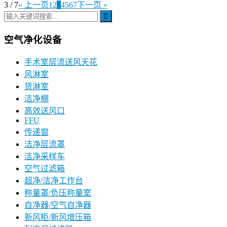
3 / 7
« 上一页
1
2
3
4
5
6
7
下一页 »
空气净化设备
手术室层流送风天花
风淋室
货淋室
洁净棚
高效送风口
FFU
传递窗
洁净层流罩
洁净采样车
空气过滤箱
超净/洁净工作台
称量罩/负压称量室
自净器/空气自净器
新风柜/新风增压箱