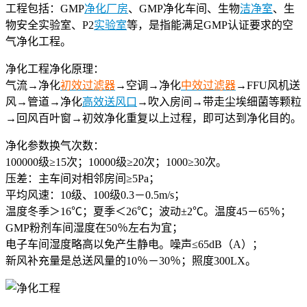
工程包括：GMP
净化厂房
、GMP净化车间、生物
洁净室
、生
物安全实验室、P2
实验室
等，是指能满足GMP认证要求的空
气净化工程。
净化工程净化原理：
气流→净化
初效过滤器
→空调→净化
中效过滤器
→FFU风机送
风→管道→净化
高效送风口
→吹入房间→带走尘埃细菌等颗粒
→回风百叶窗→初效净化重复以上过程，即可达到净化目的。
净化参数换气次数：
100000级≥15次；10000级≥20次；1000≥30次。
压差：主车间对相邻房间≥5Pa；
平均风速：10级、100级0.3－0.5m/s；
温度冬季＞16℃；夏季＜26℃；波动±2℃。温度45－65％；
GMP粉剂车间湿度在50％左右为宜；
电子车间湿度略高以免产生静电。噪声≤65dB（A）；
新风补充量是总送风量的10％－30％；照度300LX。