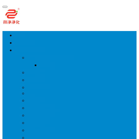
首页
净化工程
空气净化设备
手术室层流送风天花
风淋室
货淋室
洁净棚
高效送风口
FFU
传递窗
超洁净工作台
洁净层流罩
洁净采样车
空气过滤箱
新风柜/新风增压箱