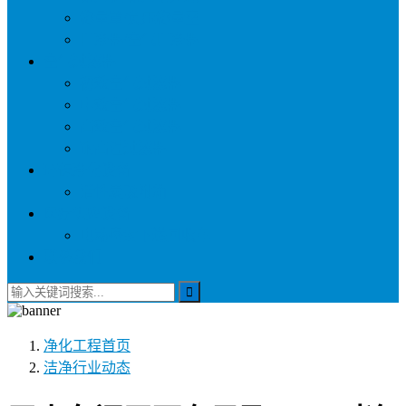
称量罩/负压称量室
自净器/空气自净器
空气过滤器
初效空气过滤器
中效空气过滤器
高效空气过滤器
耐高温过滤器
环保净化设备
活性炭吸附箱
医疗供应设备
电动密封下送回收车
联系我们
净化工程
首页
洁净行业动态