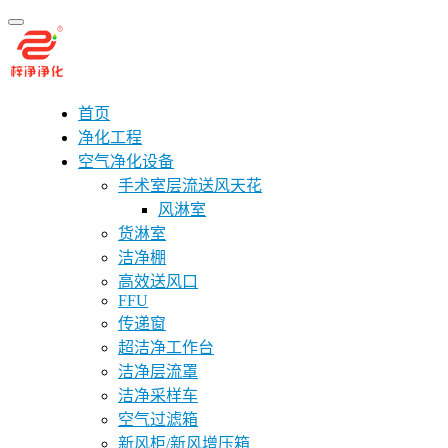
首页
净化工程
空气净化设备
手术室层流送风天花
风淋室
货淋室
洁净棚
高效送风口
FFU
传递窗
超洁净工作台
洁净层流罩
洁净采样车
空气过滤箱
新风柜/新风增压箱