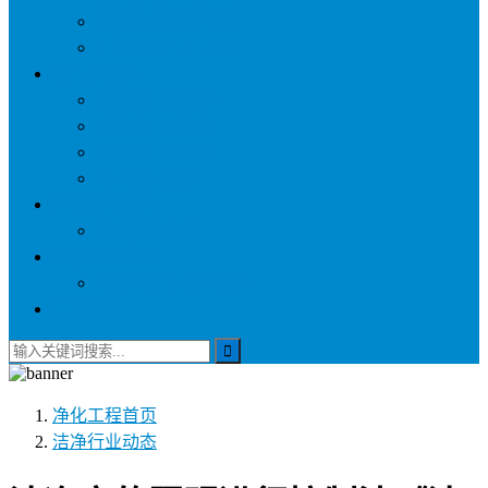
称量罩/负压称量室
自净器/空气自净器
空气过滤器
初效空气过滤器
中效空气过滤器
高效空气过滤器
耐高温过滤器
环保净化设备
活性炭吸附箱
医疗供应设备
电动密封下送回收车
联系我们
净化工程
首页
洁净行业动态