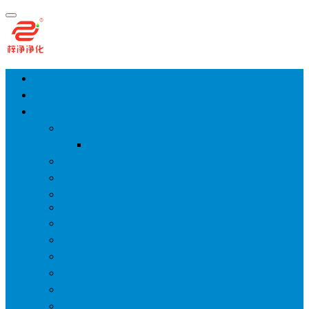
首页
净化工程
空气净化设备
手术室层流送风天花
风淋室
货淋室
洁净棚
高效送风口
FFU
传递窗
超洁净工作台
洁净层流罩
洁净采样车
空气过滤箱
新风柜/新风增压箱