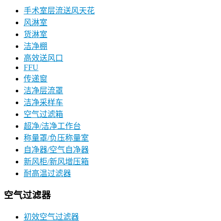
手术室层流送风天花
风淋室
货淋室
洁净棚
高效送风口
FFU
传递窗
洁净层流罩
洁净采样车
空气过滤箱
超净/洁净工作台
称量罩/负压称量室
自净器/空气自净器
新风柜/新风增压箱
耐高温过滤器
空气过滤器
初效空气过滤器