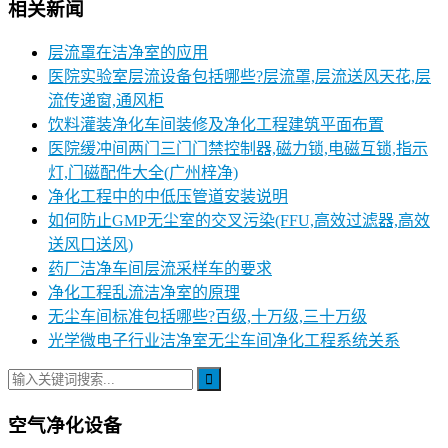
相关新闻
层流罩在洁净室的应用
医院实验室层流设备包括哪些?层流罩,层流送风天花,层
流传递窗,通风柜
饮料灌装净化车间装修及净化工程建筑平面布置
医院缓冲间两门三门门禁控制器,磁力锁,电磁互锁,指示
灯,门磁配件大全(广州梓净)
净化工程中的中低压管道安装说明
如何防止GMP无尘室的交叉污染(FFU,高效过滤器,高效
送风口送风)
药厂洁净车间层流采样车的要求
净化工程乱流洁净室的原理
无尘车间标准包括哪些?百级,十万级,三十万级
光学微电子行业洁净室无尘车间净化工程系统关系
空气净化设备