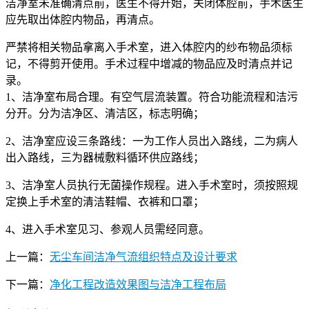
洁净室未准确清点前，医生不得开始，关闭体腔前，手术医生
应先取出体腔内物品，再清点。
严禁将相关物品拿离入手术室，进入体腔内的纱布物品须标
记，不得剪开使用。手术过程中增减的物品应及时清点并记
录。
1、洁净室布局合理。有空气层流装置。符合功能流程和洁污
分开。分为洁净区、清洁区，标志明确；
2、洁净室应设三条路线：一为工作人员出入路线，二为病人
出入路线，三为器械敷料循环供应路线；
3、洁净室人员执行无菌操作规程。进入手术室时，须按照规
定换上手术室的清洁鞋帽、衣裤和口罩；
4、进入手术室见习、参观人员需经同意。
上一篇：
无尘车间洁净气流组织特点及设计要求
下一篇：
净化工程改造效果图与洁净工程布局