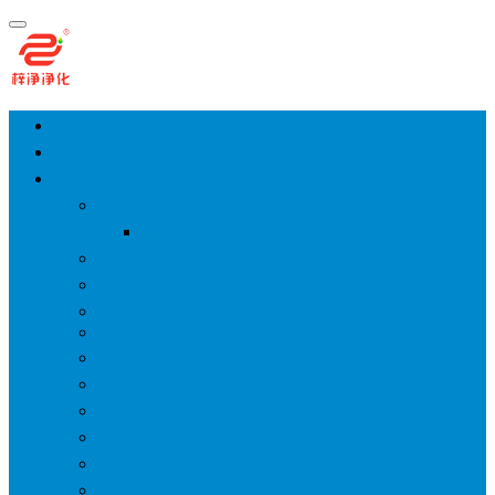
首页
净化工程
空气净化设备
手术室层流送风天花
风淋室
货淋室
洁净棚
高效送风口
FFU
传递窗
超洁净工作台
洁净层流罩
洁净采样车
空气过滤箱
新风柜/新风增压箱