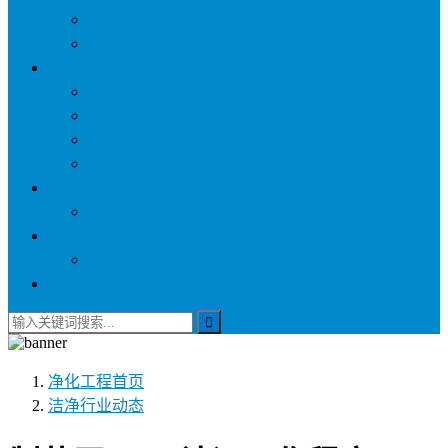
称量罩/负压称量室
自净器/空气自净器
空气过滤器
初效空气过滤器
中效空气过滤器
高效空气过滤器
耐高温过滤器
环保净化设备
活性炭吸附箱
医疗供应设备
电动密封下送回收车
联系我们
净化工程
首页
洁净行业动态