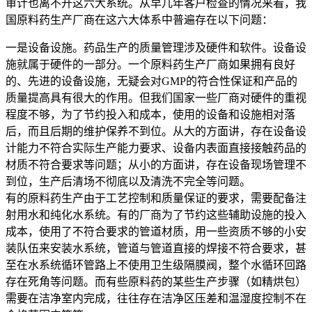
审计也离不开这六大系统。从早几年客户检查的情况来看，我
国原料药生产厂商在这六大体系中普遍存在以下问题：
一是设备设施。药品生产的质量管理涉及硬件和软件。设备设
施就属于硬件的一部分。一个原料药生产厂商如果拥有良好
的、先进的设备设施，无疑会对GMP的符合性保证和产品的
质量提高具有很大的作用。但我们国家一些厂商对硬件的重视
程度不够，为了节约投入和成本，使用的设备和设施相对落
后，而且后期的维护保养不到位。从大的方面讲，存在设备设
计能力不符合实际生产能力要求、设备内表面直接接触药品的
材质不符合要求等问题；从小的方面讲，存在设备现场管理不
到位，生产后清场不彻底以及清洗不完全等问题。
有的原料药生产由于工艺控制和质量保证的要求，需要配备注
射用水和纯化水系统。有的厂商为了节约这些辅助设施的投入
成本，使用了不符合要求的管道材质，用一些资质不够的小安
装队伍来安装水系统，管道与管道直接的焊接不符合要求，甚
至在水系统循环管路上不使用卫生级隔膜阀，整个水循环回路
存在死角等问题。而有些原料药的某些生产步骤（如精烘包）
需要在洁净室内完成，往往存在洁净区压差和温湿度控制不在