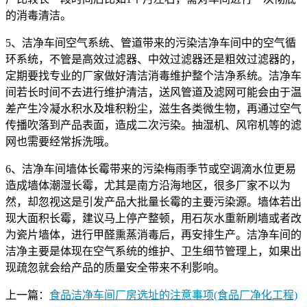
的消毒清洁。
5、洁净车间空气系统、管道带来的污染洁净车间中的空气循
环系统，不管是高效过滤器、中效过滤器还是粗效过滤器的，
定期要找专业的厂家做好清洁消毒维护整个洁净系统。洁净车
间若长时间不去进行维护清洁，送风管道及滤网可能会由于温
差产生冷凝水积水及堆积粉尘，滋生各类微生物，再通过空气
传播吹落到产品表面，造成二次污染。抽湿机、风帘机等的滤
网也需要经常拆洗哦。
6、洁净车间墙体长霉带来的污染梅雨季节或空调滴水位更易
造成墙体潮湿长霉，尤其是南方沿海地区，很多厂家不以为
然，却忽视这是引发产品大批量长霉的主要污染源。墙体若出
现大面积长霉，建议马上停产整顿，用石灰水重新刷墙或者改
为瓷片墙体，进行甲醛熏蒸消毒后，再安排生产。洁净车间的
洁净主要是体现在空气系统的维护、卫生细节管理上，如果出
现疏忽就会给产品的质量安全带来不利影响。
上一篇：
食品洁净车间厂房选址的注意事项(食品厂净化工程)