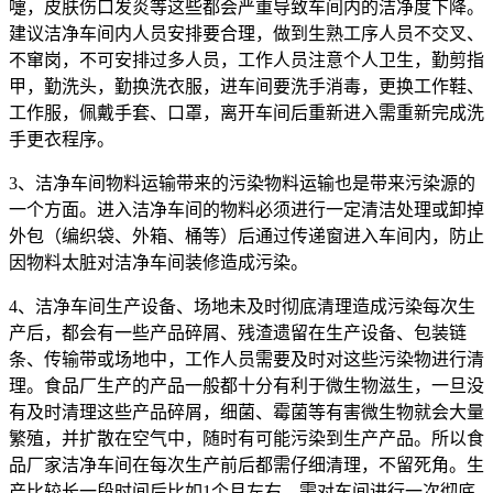
嚏，皮肤伤口发炎等这些都会严重导致车间内的洁净度下降。
建议洁净车间内人员安排要合理，做到生熟工序人员不交叉、
不窜岗，不可安排过多人员，工作人员注意个人卫生，勤剪指
甲，勤洗头，勤换洗衣服，进车间要洗手消毒，更换工作鞋、
工作服，佩戴手套、口罩，离开车间后重新进入需重新完成洗
手更衣程序。
3、洁净车间物料运输带来的污染物料运输也是带来污染源的
一个方面。进入洁净车间的物料必须进行一定清洁处理或卸掉
外包（编织袋、外箱、桶等）后通过传递窗进入车间内，防止
因物料太脏对洁净车间装修造成污染。
4、洁净车间生产设备、场地未及时彻底清理造成污染每次生
产后，都会有一些产品碎屑、残渣遗留在生产设备、包装链
条、传输带或场地中，工作人员需要及时对这些污染物进行清
理。食品厂生产的产品一般都十分有利于微生物滋生，一旦没
有及时清理这些产品碎屑，细菌、霉菌等有害微生物就会大量
繁殖，并扩散在空气中，随时有可能污染到生产产品。所以食
品厂家洁净车间在每次生产前后都需仔细清理，不留死角。生
产比较长一段时间后比如1个月左右，需对车间进行一次彻底