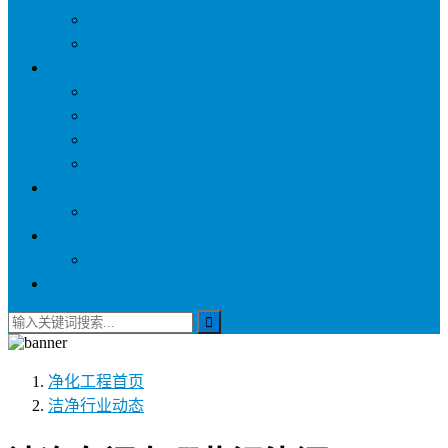
称量罩/负压称量室
自净器/空气自净器
空气过滤器
初效空气过滤器
中效空气过滤器
高效空气过滤器
耐高温过滤器
环保净化设备
活性炭吸附箱
医疗供应设备
电动密封下送回收车
联系我们
净化工程
首页
洁净行业动态