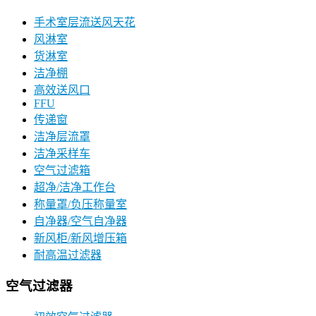
手术室层流送风天花
风淋室
货淋室
洁净棚
高效送风口
FFU
传递窗
洁净层流罩
洁净采样车
空气过滤箱
超净/洁净工作台
称量罩/负压称量室
自净器/空气自净器
新风柜/新风增压箱
耐高温过滤器
空气过滤器