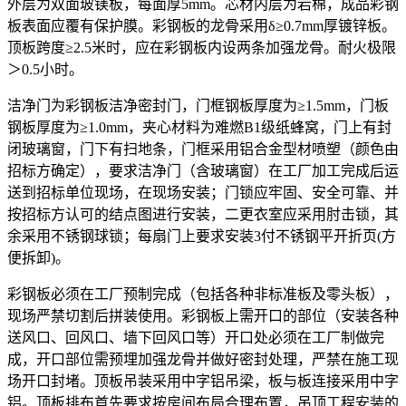
外层为双面玻镁板，每面厚5mm。芯材内层为岩棉，成品彩钢
板表面应覆有保护膜。彩钢板的龙骨采用δ≥0.7mm厚镀锌板。
顶板跨度≥2.5米时，应在彩钢板内设两条加强龙骨。耐火极限
＞0.5小时。
洁净门为彩钢板洁净密封门，门框钢板厚度为≥1.5mm，门板
钢板厚度为≥1.0mm，夹心材料为难燃B1级纸蜂窝，门上有封
闭玻璃窗，门下有扫地条，门框采用铝合金型材喷塑（颜色由
招标方确定），要求洁净门（含玻璃窗）在工厂加工完成后运
送到招标单位现场，在现场安装；门锁应牢固、安全可靠、并
按招标方认可的结点图进行安装，二更衣室应采用肘击锁，其
余采用不锈钢球锁；每扇门上要求安装3付不锈钢平开折页(方
便拆卸)。
彩钢板必须在工厂预制完成（包括各种非标准板及零头板），
现场严禁切割后拼装使用。彩钢板上需开口的部位（安装各种
送风口、回风口、墙下回风口等）开口处必须在工厂制做完
成，开口部位需预埋加强龙骨并做好密封处理，严禁在施工现
场开口封堵。顶板吊装采用中字铝吊梁，板与板连接采用中字
铝。顶板排布首先要求按房间布局合理布置，吊顶工程安装的