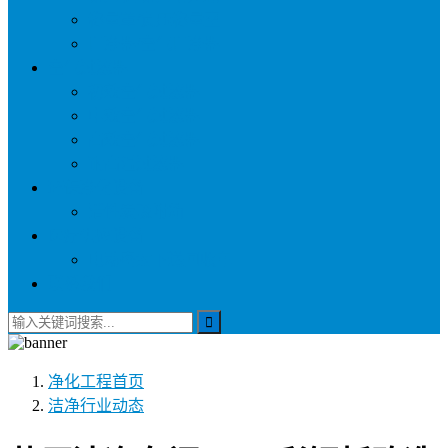
称量罩/负压称量室
自净器/空气自净器
空气过滤器
初效空气过滤器
中效空气过滤器
高效空气过滤器
耐高温过滤器
环保净化设备
活性炭吸附箱
医疗供应设备
电动密封下送回收车
联系我们
净化工程
首页
洁净行业动态