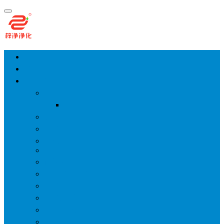
首页
净化工程
空气净化设备
手术室层流送风天花
风淋室
货淋室
洁净棚
高效送风口
FFU
传递窗
超洁净工作台
洁净层流罩
洁净采样车
空气过滤箱
新风柜/新风增压箱