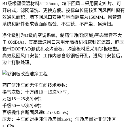
B1级橡塑保温材料δ＝25mm。墙下回风口采用固定叶片、可
开启式，滤网清洗、更换方便。投标单位需核实回风百叶窗有
效通风面积，墙下回风口安装与地面距离为150MM。风管道
系统和部件要求表面耐腐蚀、不生锈、不产尘、易清扫。
净化级别为D级的空调系统，制药洁净间(区域)空态躁音不大
于 60dB(A)，其高效送风口采用无隔板机械密封过滤器，静压
箱带DOP/PAO测试孔及均流板，均流板材质采用钢板喷塑。
高效及回风口安装：工作内容含彩钢板开孔，进风口安装后，
边上打胶处理。
药厂洁净车间无尘车间技术参数:
换气次数：十万级10－15次/小时；
万级15－25次/小时；
千级50－52次/小时；
百级操作台断面风速0.25-0.35m/s；
压差：主车间对相邻洁净房间≥5Pa；洁净房间对非洁净区
≥10Pa；