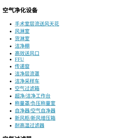
空气净化设备
手术室层流送风天花
风淋室
货淋室
洁净棚
高效送风口
FFU
传递窗
洁净层流罩
洁净采样车
空气过滤箱
超净/洁净工作台
称量罩/负压称量室
自净器/空气自净器
新风柜/新风增压箱
耐高温过滤器