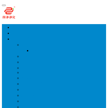
首页
净化工程
空气净化设备
手术室层流送风天花
风淋室
货淋室
洁净棚
高效送风口
FFU
传递窗
超洁净工作台
洁净层流罩
洁净采样车
空气过滤箱
新风柜/新风增压箱