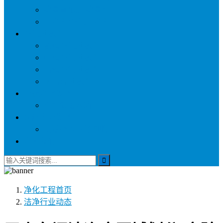
称量罩/负压称量室
自净器/空气自净器
空气过滤器
初效空气过滤器
中效空气过滤器
高效空气过滤器
耐高温过滤器
环保净化设备
活性炭吸附箱
医疗供应设备
电动密封下送回收车
联系我们
净化工程
首页
洁净行业动态