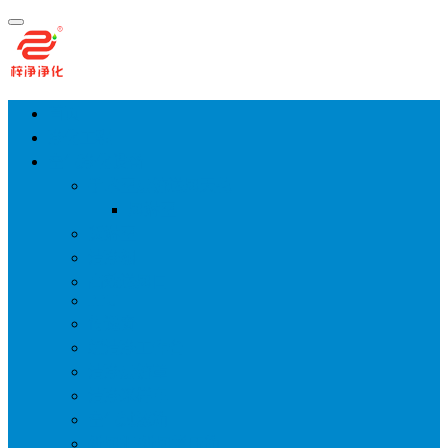
首页
净化工程
空气净化设备
手术室层流送风天花
风淋室
货淋室
洁净棚
高效送风口
FFU
传递窗
超洁净工作台
洁净层流罩
洁净采样车
空气过滤箱
新风柜/新风增压箱