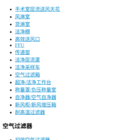
手术室层流送风天花
风淋室
货淋室
洁净棚
高效送风口
FFU
传递窗
洁净层流罩
洁净采样车
空气过滤箱
超净/洁净工作台
称量罩/负压称量室
自净器/空气自净器
新风柜/新风增压箱
耐高温过滤器
空气过滤器
初效空气过滤器