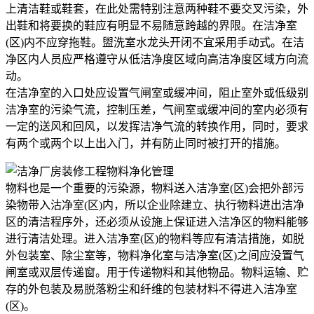
上清洁鞋或鞋套，在此处需特别注意两种鞋不要交叉污染，外
出鞋和将要换的鞋应有明显不易随意跨越的界限。在洁净室
(区)内不应穿拖鞋。盥洗室水龙头开闭不宜采用手动式。在洁
净区内人员应严格遵守从低洁净度区域向高洁净度区域方向流
动。
在洁净室的入口处应设置气闸室或缓冲间，阻止室外或低级别
洁净室的污染气流，控制压差，气闸室或缓冲间的室内必须有
一定的送风和回风，以发挥洁净气流的转换作用，同时，要求
有两个或两个以上出入门，并有防止同时被打开的措施。
物料净化管理
物料也是一个重要的污染源，物料送入洁净室(区)会把外部污
染物带入沽净室(区)内，所以企业除建立、执行物料进出洁净
区的清洁程序外，还必须从设施上保证进入洁净区的物料能够
进行清洁处理。进入洁净室(区)的物料等应有清洁措施，如脱
外包装室、除尘室等，物料净化室与洁净室(区)之间应没置气
闸室或双层传递窗。用于传递物料和其他物品。物料运输、贮
存的外包装及易脱落粉尘和纤维的包装材料不得进入洁净室
(区)。