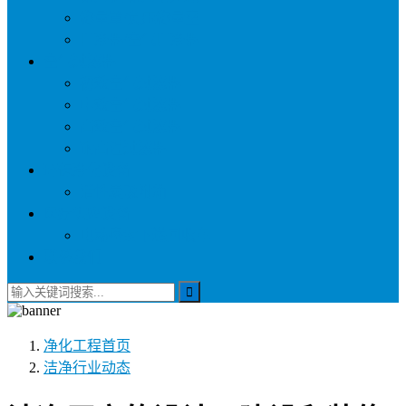
称量罩/负压称量室
自净器/空气自净器
空气过滤器
初效空气过滤器
中效空气过滤器
高效空气过滤器
耐高温过滤器
环保净化设备
活性炭吸附箱
医疗供应设备
电动密封下送回收车
联系我们
净化工程
首页
洁净行业动态