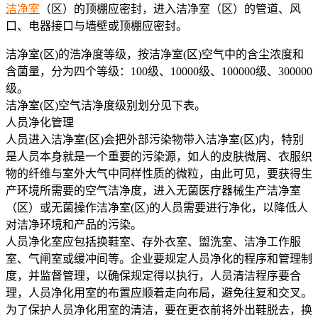
洁净室
（区）的顶棚应密封，进入洁净室（区）的管道、风
口、电器接口与墙壁或顶棚应密封。
洁净室(区)的浩净度等级，按洁净室(区)空气中的含尘浓度和
含菌量，分为四个等级：100级、10000级、100000级、300000
级。
洁净室(区)空气洁净度级别划分见下表。
人员净化管理
人员进入洁净室(区)会把外部污染物带入洁净室(区)内，特别
是人员本身就是一个重要的污染源，如人的皮肤微屑、衣服织
物的纤维与室外大气中同样性质的微粒，由此可见，要获得生
产环境所需要的空气洁净度，进入无菌医疗器械生产洁净室
（区）或无菌操作洁净室(区)的人员需要进行净化，以降低人
对洁净环境和产品的污染。
人员净化室应包括换鞋室、存外衣室、盥洗室、洁净工作服
室、气闸室或缓冲间等。企业要规定人员净化的程序和管理制
度，并监督管理，以确保规定得以执行，人员清洁程序要合
理，人员净化用室的布置应顺着走向布局，避免往复和交叉。
为了保护人员净化用室的清洁，要在更衣前将外出鞋脱去，换