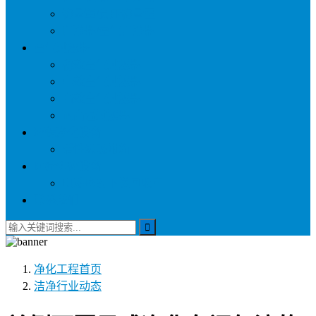
称量罩/负压称量室
自净器/空气自净器
空气过滤器
初效空气过滤器
中效空气过滤器
高效空气过滤器
耐高温过滤器
环保净化设备
活性炭吸附箱
医疗供应设备
电动密封下送回收车
联系我们
净化工程
首页
洁净行业动态