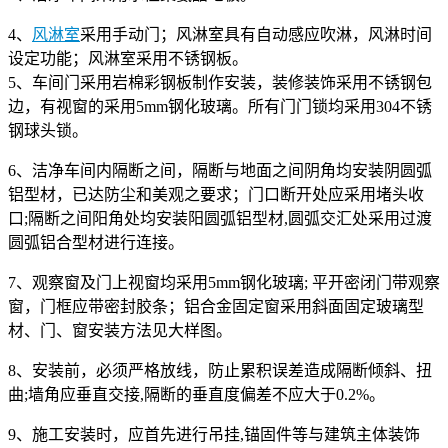
4、
风淋室
采用手动门；风淋室具有自动感应吹淋，风淋时间
设定功能；风淋室采用不锈钢板。
5、车间门采用岩棉彩钢板制作安装，装修装饰采用不锈钢包
边，有视窗的采用5mm钢化玻璃。所有门门锁均采用304不锈
钢球头锁。
6、洁净车间内隔断之间，隔断与地面之间阴角均安装阴圆弧
铝型材，已达防尘和美观之要求；门口断开处应采用堵头收
口;隔断之间阳角处均安装阳圆弧铝型材,圆弧交汇处采用过渡
圆弧铝合型材进行连接。
7、观察窗及门上视窗均采用5mm钢化玻璃; 平开密闭门带观察
窗，门框应带密封胶条；铝合金固定窗采用斜面固定玻璃型
材、门、窗安装方法见大样图。
8、安装前，必须严格放线，防止累积误差造成隔断倾斜、扭
曲;墙角应垂直交接,隔断的垂直度偏差不应大于0.2%。
9、施工安装时，应首先进行吊挂,锚固件等与建筑主体装饰