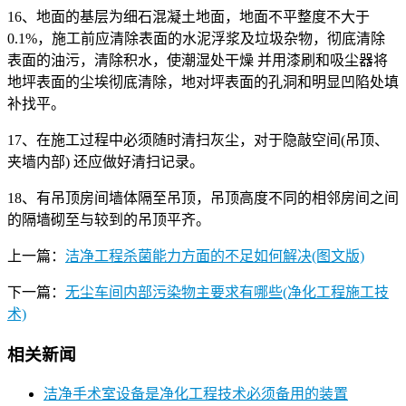
16、地面的基层为细石混凝土地面，地面不平整度不大于
0.1%，施工前应清除表面的水泥浮浆及垃圾杂物，彻底清除
表面的油污，清除积水，使潮湿处干燥 并用漆刷和吸尘器将
地坪表面的尘埃彻底清除，地对坪表面的孔洞和明显凹陷处填
补找平。
17、在施工过程中必须随时清扫灰尘，对于隐敲空间(吊顶、
夹墙内部) 还应做好清扫记录。
18、有吊顶房间墙体隔至吊顶，吊顶高度不同的相邻房间之间
的隔墙砌至与较到的吊顶平齐。
上一篇：
洁净工程杀菌能力方面的不足如何解决(图文版)
下一篇：
无尘车间内部污染物主要求有哪些(净化工程施工技
术)
相关新闻
洁净手术室设备是净化工程技术必须备用的装置