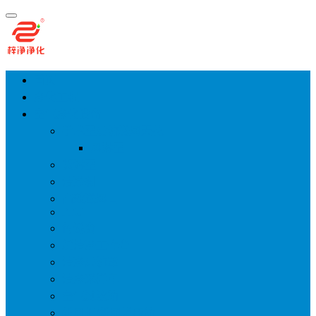
首页
净化工程
空气净化设备
手术室层流送风天花
风淋室
货淋室
洁净棚
高效送风口
FFU
传递窗
超洁净工作台
洁净层流罩
洁净采样车
空气过滤箱
新风柜/新风增压箱