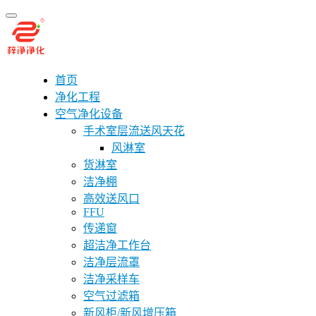
首页
净化工程
空气净化设备
手术室层流送风天花
风淋室
货淋室
洁净棚
高效送风口
FFU
传递窗
超洁净工作台
洁净层流罩
洁净采样车
空气过滤箱
新风柜/新风增压箱