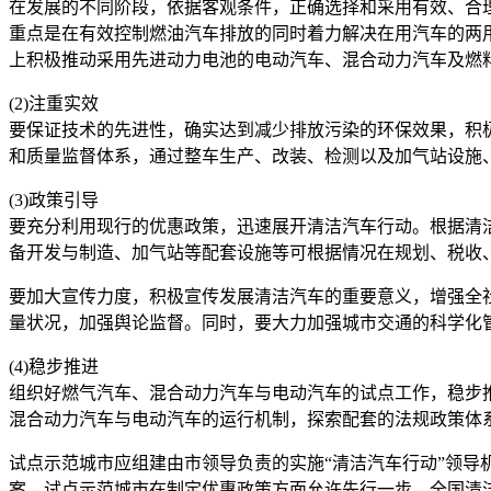
在发展的不同阶段，依据客观条件，正确选择和采用有效、合
重点是在有效控制燃油汽车排放的同时着力解决在用汽车的两
上积极推动采用先进动力电池的电动汽车、混合动力汽车及燃
(2)注重实效
要保证技术的先进性，确实达到减少排放污染的环保效果，积
和质量监督体系，通过整车生产、改装、检测以及加气站设施
(3)政策引导
要充分利用现行的优惠政策，迅速展开清洁汽车行动。根据清
备开发与制造、加气站等配套设施等可根据情况在规划、税收
要加大宣传力度，积极宣传发展清洁汽车的重要意义，增强全
量状况，加强舆论监督。同时，要大力加强城市交通的科学化
(4)稳步推进
组织好燃气汽车、混合动力汽车与电动汽车的试点工作，稳步
混合动力汽车与电动汽车的运行机制，探索配套的法规政策体
试点示范城市应组建由市领导负责的实施“清洁汽车行动”领导
案。试点示范城市在制定优惠政策方面允许先行一步。全国清