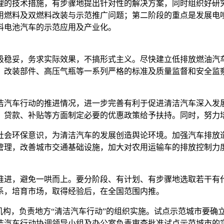
理的技术措施，有步骤地提出针对性的解决方案，同时组织好研
用燃料及双燃料改装与示范推广问题；第二阶段的重点是发展电
料电池汽车的示范应用及产业化。
极稳妥，务求实际效果，不搞形式主义。尽快建立低排放燃油汽
、改装部件、高压气瓶等一系列严格的标准及质量监督和安全监
洁汽车行动的推进情况，进一步完善有利于促进清洁汽车深入发
、贷款、补贴等方面制定必要的优惠政策给予扶持。同时，努力
社会环保意识，为清洁汽车的发展创造舆论环境。加强汽车排放
管理，改善城市交通基础设施，加大对农用运输车的排放控制力
推进，避免一哄而上。要分阶段、有计划、有步骤地选取若干有
系，培育市场，取得经验后，在全国范围内推。
机构，负责地方“清洁汽车行动”的组织实施。试点示范城市要确
洁汽车行动协调领导小组及办公室负责审查批准试点示范城市的