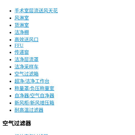
手术室层流送风天花
风淋室
货淋室
洁净棚
高效送风口
FFU
传递窗
洁净层流罩
洁净采样车
空气过滤箱
超净/洁净工作台
称量罩/负压称量室
自净器/空气自净器
新风柜/新风增压箱
耐高温过滤器
空气过滤器