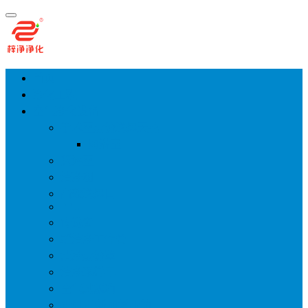
首页
净化工程
空气净化设备
手术室层流送风天花
风淋室
货淋室
洁净棚
高效送风口
FFU
传递窗
超洁净工作台
洁净层流罩
洁净采样车
空气过滤箱
新风柜/新风增压箱