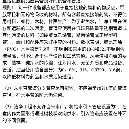
直接接触药品应具备良好的设备和管道。
规则1：每一种设备都应应用于直接接触药物和药物反应，释
放颗粒和无药物吸收的材料，所有容器直接接触药物，不得使
用材料，如竹，木材，甘蔗生产；为了避免水，洁净工程在储
存和运输的二次污染，管道应使用在低碳高质量不锈钢管道或
其他污染的材料（如硬聚氯乙烯管，聚丙烯管或工程塑料
管），阀门和配件应采取相应的材料。数据表明，聚氯乙烯
（PVC）水污染是7.6倍，不锈钢和常用的18-8和321不锈钢含
碳量高，也不适合于生产设备和工艺管道。从清洁和消毒的要
求，储存，纯净水的传输，注射用水，无菌介质和成品设备，
管道，适当使用碳含量分别为0。8%、316、0.0390、316钢，
以降低材料为药品和水质污染过程。
（2）从垂直管道分支管应尽可能短，不应通常超过6倍的管道
直径，在水平管的防水仍滞留。
（3）洁净工程不允许自来水厂，将给水引入管应设置为2、在
室内作为圆形或通过树枝状双向供水，引入管道应设置在外环
的不同侧面。