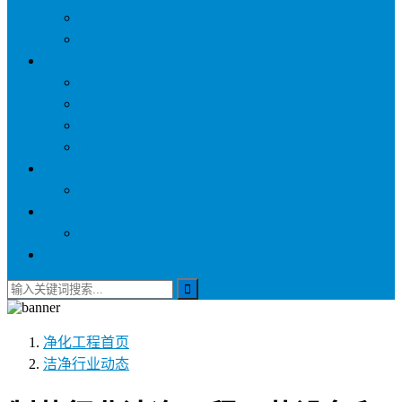
称量罩/负压称量室
自净器/空气自净器
空气过滤器
初效空气过滤器
中效空气过滤器
高效空气过滤器
耐高温过滤器
环保净化设备
活性炭吸附箱
医疗供应设备
电动密封下送回收车
联系我们
净化工程
首页
洁净行业动态