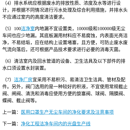
（4）排水系统应根据废水的排放性质、浓度及水等进行设
计，并根据不同情况进行污水处理及综合利用措施，并排水头
不应通过室内的高度清洁要求。
（5）100
洁净室
内地漏不宜设置类，10000级和100000级无尘
车间也应少地漏。其底板漏用材料应不易腐蚀，内表面光亮洁
净，不易结垢，应在结构上设置堵塞，且方便，可防止废水废
气流向落后，还可根据产品技术要求进行必要的消毒灭菌。
（6）清洁室内及回水管道的设备、卫生洁具及以下部件的排
水口须设置水封装置。
（7）
洁净厂房
宜采用不易积污、易清洁卫生洁具、管材及配
件。另外，阀门选用的是一种较好的积液，不宜使用常规截止
阀、闸阀、清洗和消毒应使用方便的旋塞阀、球阀、隔膜阀、
蝶阀、截止阀等。
上一篇：
医用口罩生产无尘车间的净化要求及注意事项
下一篇：
净化工程洁净车间内的光盘生产线