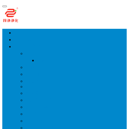
首页
净化工程
空气净化设备
手术室层流送风天花
风淋室
货淋室
洁净棚
高效送风口
FFU
传递窗
超洁净工作台
洁净层流罩
洁净采样车
空气过滤箱
新风柜/新风增压箱