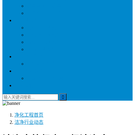
称量罩/负压称量室
自净器/空气自净器
空气过滤器
初效空气过滤器
中效空气过滤器
高效空气过滤器
耐高温过滤器
环保净化设备
活性炭吸附箱
医疗供应设备
电动密封下送回收车
联系我们
净化工程
首页
洁净行业动态