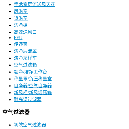
手术室层流送风天花
风淋室
货淋室
洁净棚
高效送风口
FFU
传递窗
洁净层流罩
洁净采样车
空气过滤箱
超净/洁净工作台
称量罩/负压称量室
自净器/空气自净器
新风柜/新风增压箱
耐高温过滤器
空气过滤器
初效空气过滤器